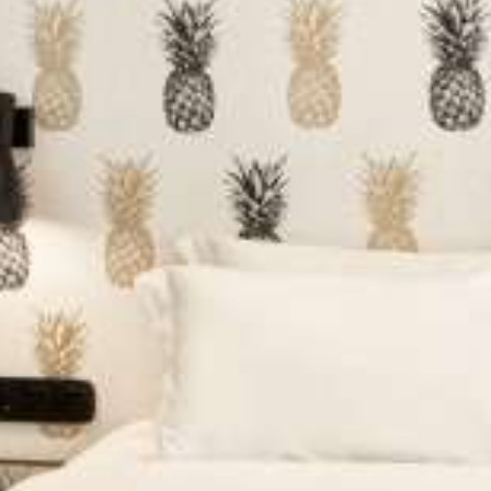
ΕΠΙΚΟΙΝΩΝΊΑ
Οικογενειακή Σουίτα Δυο Υπνοδωματίων
Athens View Loft with Jacuzzi & Private Terrace