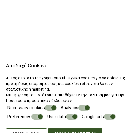
έως και 2 άτομα και διαθέτει ένα υπέρδιπλο (king size)
κρεβάτι, καναπέ-κρεβάτι, γραφείο, ξεχωριστό μονό
νιπτήρα και smart TV 43”, Δωρεάν ίντερνετ, espresso και
τσάι.
Αποδοχή Cookies
Αυτός ο ιστότοπος χρησιμοποιεί τεχνικά cookies για να ορίσει τις
προτιμήσεις απορρήτου σας και cookies τρίτων για λόγους
στατιστικής ή marketing.
Με τη χρήση του ιστότοπου, αποδέχεστε την πολιτική μας για την
Προστασία προσωπικών δεδομένων
.
Necessary cookies
Analytics
Preferences
User data
Google ads