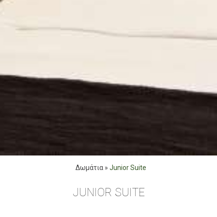
Δωμάτια
»
Junior Suite
JUNIOR SUITE
Η junior σουίτα (22.3 τ.μ/240sq.ft) μπορεί να φιλοξενήσει