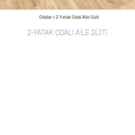
Odalar
»
2-Yatak Odalı Aile Süiti
2-YATAK ODALI AILE SÜITI
İki Yatak Odalı Aile süitlerimiz (48 sq.m. / 516 sq.ft.) 4 kişiye
kadar misafir ağırlayabilir, bir king size yatak, üçlü ranza, bir
kanepe, çalışma masası, çift lavabo ve bir 43’ smart TV
bulunmakta olup şehir manzarasına sahiptir.