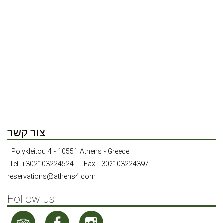
condition of these Legal Terms and Conditions.
Governing Law and Jurisdiction
By accessing and using any services of The Athens4, the
user and The Athens4 agree that all matters relating to
and/or any disputes arising out of the user’s access to, or
use of The Athens4 shall be governed by and interpreted
and construed and enforced exclusively in accordance with
the laws of Greece.
צור קשר
Polykleitou 4 - 10551 Athens - Greece
Tel.
+302103224524
Fax +302103224397
reservations@athens4.com
Follow us