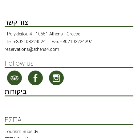
סוויטה משפחתית 2-חדרים
לופט עם נוף לאתונה עם ג'קוזי ומרפסת פרטית
צור קשר
Polykleitou 4 - 10551 Athens - Greece
Tel.
+302103224524
Fax +302103224397
reservations@athens4.com
Follow us
ביקורות
ΕΣΠΑ
Tourism Subsidy