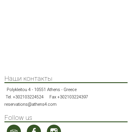
condition of these Legal Terms and Conditions.
Governing Law and Jurisdiction
By accessing and using any services of The Athens4, the
user and The Athens4 agree that all matters relating to
and/or any disputes arising out of the user’s access to, or
use of The Athens4 shall be governed by and interpreted
and construed and enforced exclusively in accordance with
the laws of Greece.
Наши контакты
Polykleitou 4 - 10551 Athens - Greece
Tel.
+302103224524
Fax +302103224397
reservations@athens4.com
Follow us