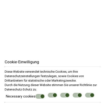
Das kompakte Zweibettzimmer (21,5 qm) bietet Platz für
bis zu 2 Gäste, verfügt über zwei Einzelbetten, Schreibtisch,
Einzelwaschbecken und einen 43"-Smart-Fernseher.
Compact Twin
Cookie-Einwilligung
Diese Website verwendet technische Cookies, um Ihre
Datenschutzeinstellungen festzulegen, sowie Cookies von
Drittanbietern für statistische oder Marketingzwecke.
Durch die Nutzung dieser Website stimmen Sie unserer Richtlinie zur
Datenschutz
-Schutz zu.
Necessary cookies