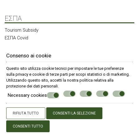
Family Suite con 2 Camere da Letto
ΕΣΠΑ
Loft con Vista su Atene, Jacuzzi e Terrazza Privata
Tourism Subsidy
ΕΣΠΑ Covid
Esplora le nostre altre proprietà
Consenso ai cookie
Questo sito utilizza cookie tecnici per impostare le tue preferenze
© Powered by Marinet
sulla privacy e cookie di terze parti per scopi statistici o di marketing.
Utilizzando questo sito, accetti la nostra politica relativa alla
︿
protezione dei dati personali
.
Necessary cookies
RIFIUTA TUTTO
CONSENTI LA SELEZIONE
CONSENTI TUTTO